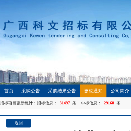
首页
采购公告
采购结果公告
更改通知
公司简介
招标项目更新统计：招标信息：
31497
条 中标信息：
29168
条
返回