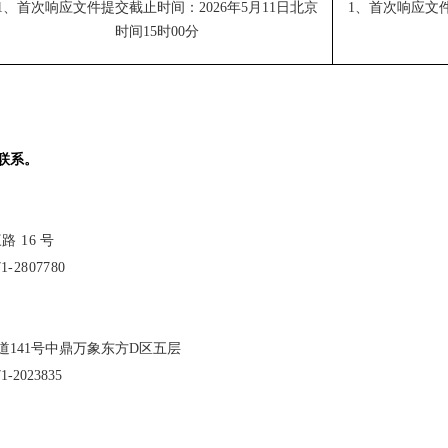
1
、首次响应文件提交截止时间：
2026
年
5
月
11
日北京
1
、首次响应文
时间
15
时
00
分
联系。
三路
16
号
71-2807780
道
141
号中鼎万象东方
D
区五层
71-2023835