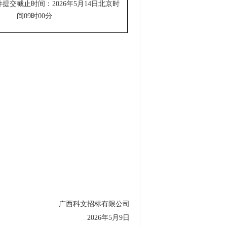
件提交截止时间：
2026
年
5
月
14
日北京时
间
09
时
00
分
广西科文招标有限公司
2026
年
5
月
9
日