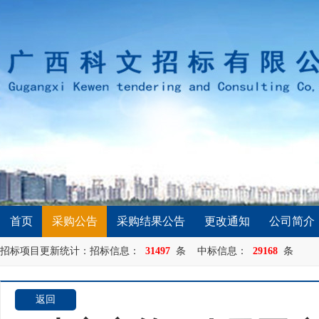
首页
采购公告
采购结果公告
更改通知
公司简介
招标项目更新统计：招标信息：
31497
条 中标信息：
29168
条
返回