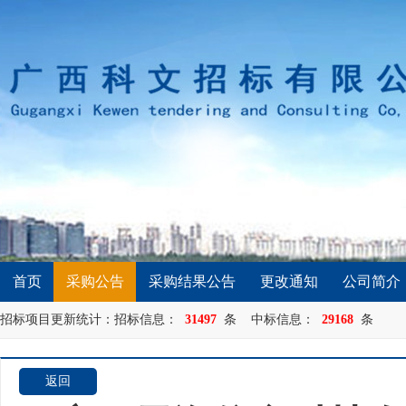
首页
采购公告
采购结果公告
更改通知
公司简介
招标项目更新统计：招标信息：
31497
条 中标信息：
29168
条
返回