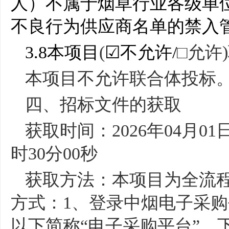
人）不属于烟草行业各级单
不良行为供应商名单的禁入
☑
3.8
本项目
(
不允许
/
□允许
)
本项目不允许联合体投标
四、招标文件的获取
获取时间：
2026
年
04
月
01
时
30
分
00
秒
获取方法：本项目为全流
方式：
1
、登录中烟电子采购
以下简称“电子采购平台”，