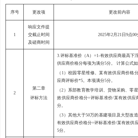
序号
更改项
更改前内容
响应文件提
1
交截止时间
202
5
年
2
月
21
日
9点0
及
磋商时间
3.评标基准价（A）=1-有效供应商最高
供应商价格分
每项
为满分
5
分。
计算公式
（
1）校园零星维修。某有效
供应商价格
应商评标价
*
5
。
本项满分
5分。
第二章
（
2
）系部教育教学培训、货物采购、零
2
评标方法
效
供应商价格分
=评标基准价/
某
有效供应
分。
（
3）其他大于50万的基建项目及大型改
有效
供应商价格分
=评标基准价/
某
有效供
5分。