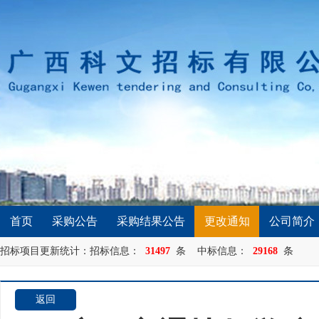
首页
采购公告
采购结果公告
更改通知
公司简介
招标项目更新统计：招标信息：
31497
条 中标信息：
29168
条
返回