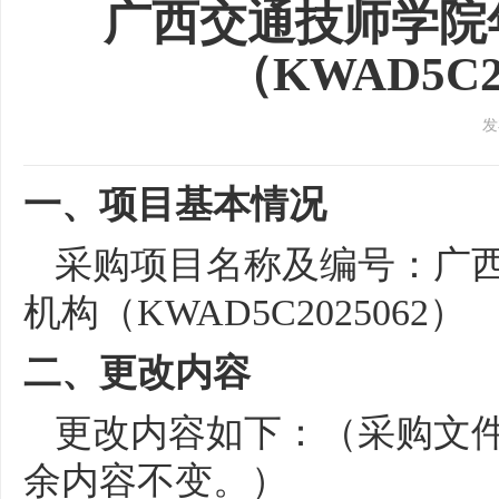
广西交通技师学院
（KWAD5C
发
一、项目基本情况
采购项目
名称及
编号：
广
机构（
KWAD5C2025062）
二、更
改内容
更改
内容
如下
：
（
采购
文
余内容不变。）