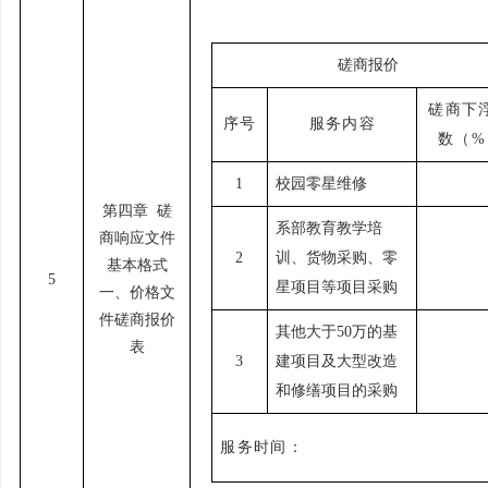
磋商报价
磋商下
序号
服务内容
数（
%
1
校园零星维修
第四章
磋
系部教育教学培
商响应文件
2
训、货物采购、零
基本格式
5
星项目等项目采购
一、价格文
件磋商报价
其他大于
50万的基
表
3
建项目及大型改造
和修缮项目的采购
服务时间：