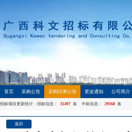
首页
采购公告
采购结果公告
更改通知
公司简介
招标项目更新统计：招标信息：
31497
条 中标信息：
29168
条
返回